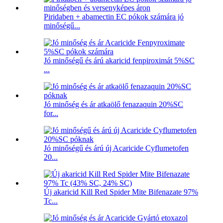
Piridaben + abamectin EC pókok számára jó
minőségű...
Jó minőségű és árú akaricid fenpiroximát 5%SC
...
Jó minőség és ár atkaölő fenazaquin 20%SC
for...
Jó minőségű és árú új Acaricide Cyflumetofen
20...
Új akaricid Kill Red Spider Mite Bifenazate 97%
Tc...