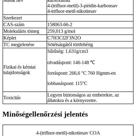
Másik név
karboxamid
4-(trifluor-metil)-3-piridin-karbonsav
4-trifluor-metil-nikotinsav
Szerkezet
CAS-szám
158063-66-2
Molekuláris tömeg
259,013 g/mol
Képlet
C7H3Cl2F3N2O
TC megjelenése
Sötétsárgától törtfehérig
Sűrűség: 1,631g/cm3
olvadáspont: 146-148 ℃
Fizikai és kémiai
tulajdonságok
forráspont: 266,6 °C 760 Hgmm-en
lobbanáspont: 115°C
Legyen biztonságos az emberekre, az
Toxicitás
állatokra és a környezetre.
Minőségellenőrzési jelentés
4-(trifluor-metil)-nikotinsav COA