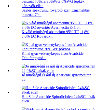
Széles spektrumú rovarölő szer, Emamektin-
benzoát 70...
Kiváló minőségű abamektin 95% TC, 1,8%,
3,6% EC Rovarok...
Kínai gyár versenyképes áron Acaricide
Tebufenpyrad...
Jó minőségű és árú új Acaricide spiromesifen
22...
Hot Sale Acaricide Spirodiclofen 24%SC atkák
ellen