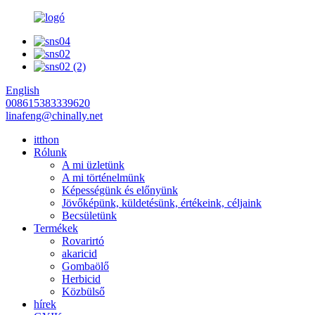
English
008615383339620
linafeng@chinally.net
itthon
Rólunk
A mi üzletünk
A mi történelmünk
Képességünk és előnyünk
Jövőképünk, küldetésünk, értékeink, céljaink
Becsületünk
Termékek
Rovarirtó
akaricid
Gombaölő
Herbicid
Közbülső
hírek