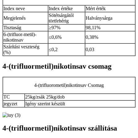
Index neve
Index értéke
Mért érték
Sötétsárgától
Megjelenés
Halványsárga
törtfehérig
Tisztaság
≥97%
98,11%
6-(trifluor-metil)-
≤0,6%
0,38%
nikotinsav
Szárítási veszteség
≤0,2
0,03
(%)
4-(trifluormetil)nikotinsav csomag
4-(trifluorometil)nikotinsav Csomag
TC
25kg/zsák 25kg/dob
jegyzet
Igény szerint készült
4-(trifluormetil)nikotinsav szállítása