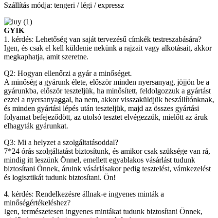
Szállítás módja: tengeri / légi / expressz
GYIK
1. kérdés: Lehetőség van saját tervezésű címkék testreszabására?
Igen, és csak el kell küldenie nekünk a rajzait vagy alkotásait, akkor
megkaphatja, amit szeretne.
Q2: Hogyan ellenőrzi a gyár a minőséget.
A minőség a gyárunk élete, először minden nyersanyag, jöjjön be a
gyárunkba, először teszteljük, ha minősített, feldolgozzuk a gyártást
ezzel a nyersanyaggal, ha nem, akkor visszaküldjük beszállítónknak,
és minden gyártási lépés után teszteljük, majd az összes gyártási
folyamat befejeződött, az utolsó tesztet elvégezzük, mielőtt az áruk
elhagyták gyárunkat.
Q3: Mi a helyzet a szolgáltatásoddal?
7*24 órás szolgáltatást biztosítunk, és amikor csak szüksége van rá,
mindig itt leszünk Önnel, emellett egyablakos vásárlást tudunk
biztosítani Önnek, áruink vásárlásakor pedig tesztelést, vámkezelést
és logisztikát tudunk biztosítani. Ön!
4. kérdés: Rendelkezésre állnak-e ingyenes minták a
minőségértékeléshez?
Igen, természetesen ingyenes mintákat tudunk biztosítani Önnek,