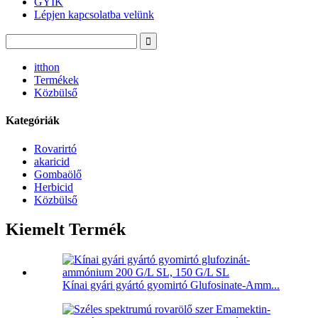
GYIK
Lépjen kapcsolatba velünk
itthon
Termékek
Közbülső
Kategóriák
Rovarirtó
akaricid
Gombaölő
Herbicid
Közbülső
Kiemelt Termék
Kínai gyári gyártó gyomirtó Glufosinate-Amm...