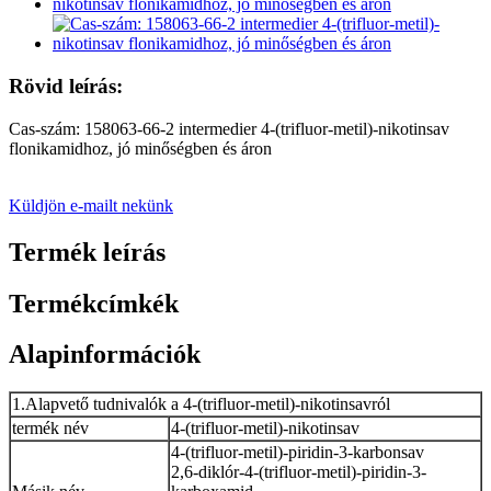
Rövid leírás:
Cas-szám: 158063-66-2 intermedier 4-(trifluor-metil)-nikotinsav
flonikamidhoz, jó minőségben és áron
Küldjön e-mailt nekünk
Termék leírás
Termékcímkék
Alapinformációk
1.Alapvető tudnivalók a 4-(trifluor-metil)-nikotinsavról
termék név
4-(trifluor-metil)-nikotinsav
4-(trifluor-metil)-piridin-3-karbonsav
2,6-diklór-4-(trifluor-metil)-piridin-3-