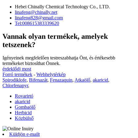
Hebei Chinally Chemical Technology Co., LTD.
linafeng@chinally.net
linafeng828@gmail.com
Tel:008615383339620
Vannak olyan termékek, amelyek
tetszenek?
Igényeinek megfelelően testreszabhatja Önt, és értékesebb
termékeket biztosíthat Önnek.
érdeklődj most
Forró termékek
-
Webhelytérkép
Spirodiklofe
,
Bifenazát
,
Fenazaquin
,
Atkaölő
,
akaricid
,
Chlorfenapyr
,
Rovarirtó
akaricid
Gombaölő
Herbicid
Közbülső
Küldjön e-mailt