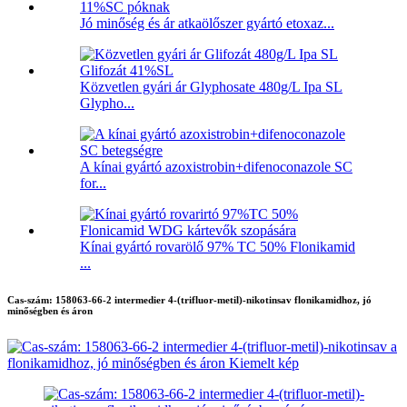
Jó minőség és ár atkaölőszer gyártó etoxaz...
Közvetlen gyári ár Glyphosate 480g/L Ipa SL
Glypho...
A kínai gyártó azoxistrobin+difenoconazole SC
for...
Kínai gyártó rovarölő 97% TC 50% Flonikamid
...
Cas-szám: 158063-66-2 intermedier 4-(trifluor-metil)-nikotinsav flonikamidhoz, jó
minőségben és áron