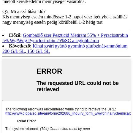
mielőtt kereskedelmi mennyiséget vásárolna.
Q5: Mi a szállítási idő?
Kis mennyiség esetén mindössze 1-2 napot vesz igénybe a szállítás,
nagy mennyiség esetén pedig körülbelül 1-2 hétig tart.
Előző:
Gombaölő szer Peszticid Metiram 55% + Pyraclostrobin
5% Wg/Wdg Pyraclostrobin 25%SC a legjobb áron
Következő:
Kínai gyári gyártó gyomirtó glufozinát-ammónium
200 G/L SL, 150 G/L SL